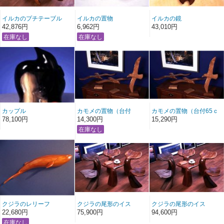
イルカのプチテーブル
イルカの置物
イルカの鏡
42,876円
6,962円
43,010円
カップル
カモメの置物（台付
カモメの置物（台付65ｃ
59�）
ｍ）
78,100円
14,300円
15,290円
クジラのレリーフ
クジラの尾形のイス
クジラの尾形のイス
（低）
（高）
22,680円
75,900円
94,600円