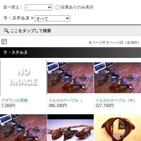
並べ替え：
在庫ありのみ表示
ラ・ステルヌ >
ここをタップして検索
2
ページ中
1
ページ目（全35件）
ラ・ステルヌ
アザラシの置物
イルカのテーブル（
イルカのテーブル（中）
大）
7,260円
386,100円
227,700円