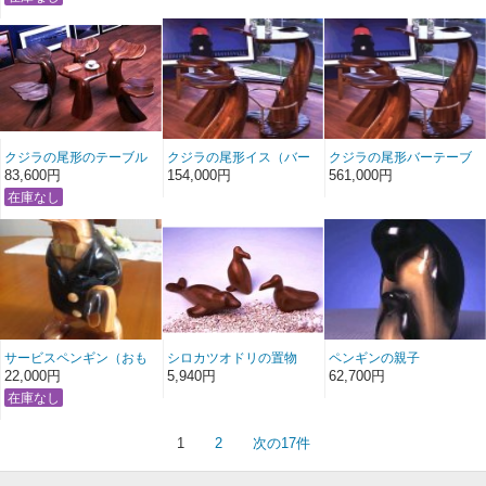
クジラの尾形のテーブル
クジラの尾形イス（バー
クジラの尾形バーテーブ
テーブル用）
ル
83,600円
154,000円
561,000円
サービスペンギン（おも
シロカツオドリの置物
ペンギンの親子
てなし）
22,000円
5,940円
62,700円
1
2
次の17件