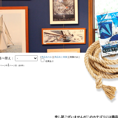
[
商品名のみ
] [
商品名と画像
] [ 画像のみ ]
並べ替え：
在庫あり
0
1
ページ中
ページ目（全0件）
申し訳ございませんがこのカテゴリには商品