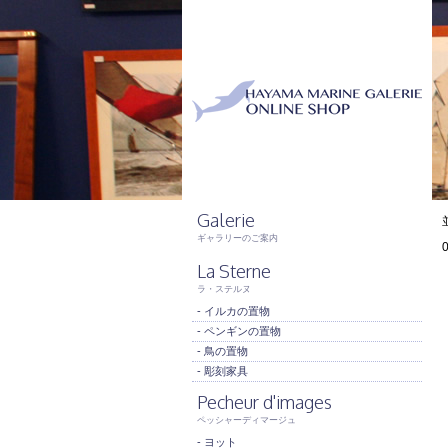
Galerie
ギャラリーのご案内
La Sterne
ラ・ステルヌ
- イルカの置物
- ペンギンの置物
- 鳥の置物
- 彫刻家具
Pecheur d'images
ペッシャーディマージュ
- ヨット