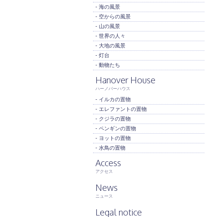
- 海の風景
- 空からの風景
- 山の風景
- 世界の人々
- 大地の風景
- 灯台
- 動物たち
Hanover House
ハーノバーハウス
- イルカの置物
- エレファントの置物
- クジラの置物
- ペンギンの置物
- ヨットの置物
- 水鳥の置物
Access
アクセス
News
ニュース
Legal notice