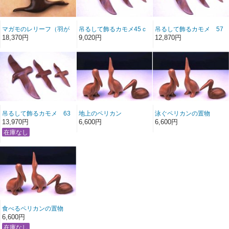
マガモのレリーフ（羽が
吊るして飾るカモメ45ｃ
吊るして飾るカモメ 57
上）
ｍ
ｃｍ
18,370円
9,020円
12,870円
吊るして飾るカモメ 63
地上のペリカン
泳ぐペリカンの置物
ｃｍ
13,970円
6,600円
6,600円
食べるペリカンの置物
6,600円